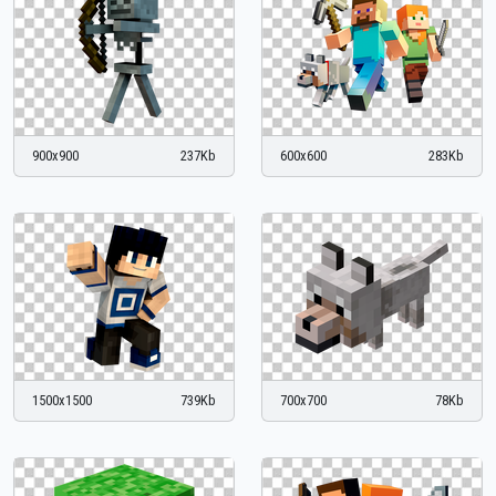
900x900
237Kb
600x600
283Kb
1500x1500
739Kb
700x700
78Kb