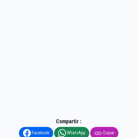
Compartir :
Facebook
WhatsApp
Copiar